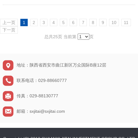
上一页
1
2
3
4
5
6
7
8
9
10
11
下一页
总共25页 当前第
页
地址：陕西省西安市曲江新区万众国际B座12层
联系电话：029-88660777
传真：029-88130777
邮箱：sxjitai@sxjitai.com